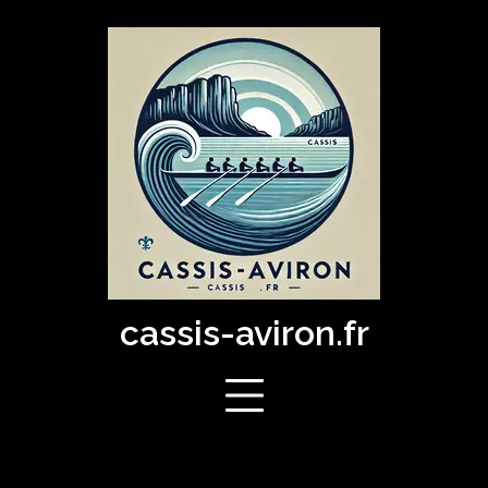
Skip
to
content
cassis-aviron.fr