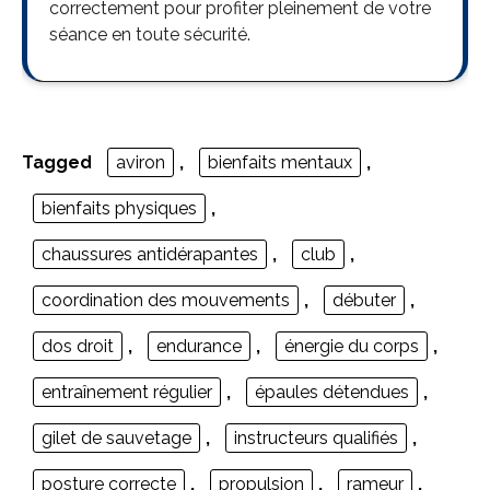
correctement pour profiter pleinement de votre
séance en toute sécurité.
Tagged
aviron
,
bienfaits mentaux
,
bienfaits physiques
,
chaussures antidérapantes
,
club
,
coordination des mouvements
,
débuter
,
dos droit
,
endurance
,
énergie du corps
,
entraînement régulier
,
épaules détendues
,
gilet de sauvetage
,
instructeurs qualifiés
,
posture correcte
,
propulsion
,
rameur
,