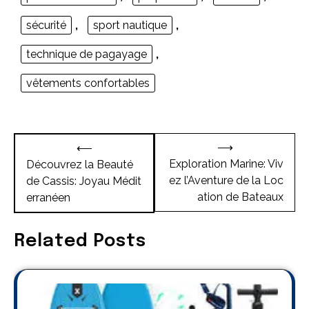
sécurité
,
sport nautique
,
technique de pagayage
,
vêtements confortables
Navigation
⟶
⟵
de
Exploration Marine: Viv
Découvrez la Beauté
ez l’Aventure de la Loc
de Cassis: Joyau Médit
l’article
ation de Bateaux
erranéen
Related Posts