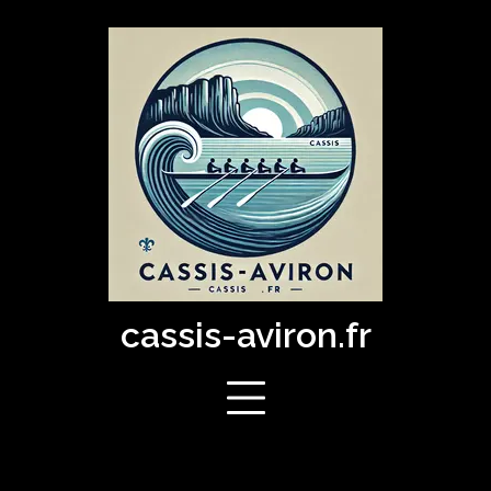
Skip
to
content
cassis-aviron.fr