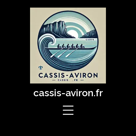
Skip
to
content
cassis-aviron.fr