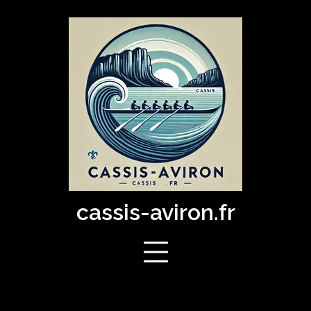
Skip
to
content
cassis-aviron.fr