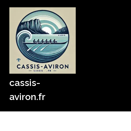
Skip
to
content
cassis-
aviron.fr