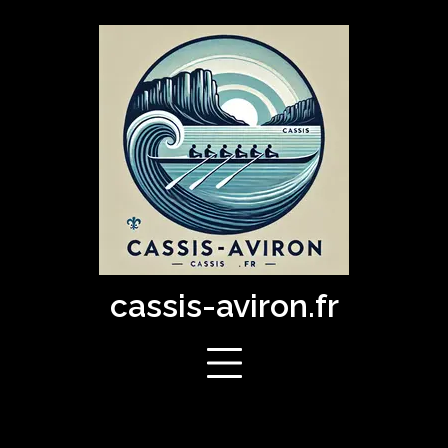
Skip
to
content
cassis-aviron.fr