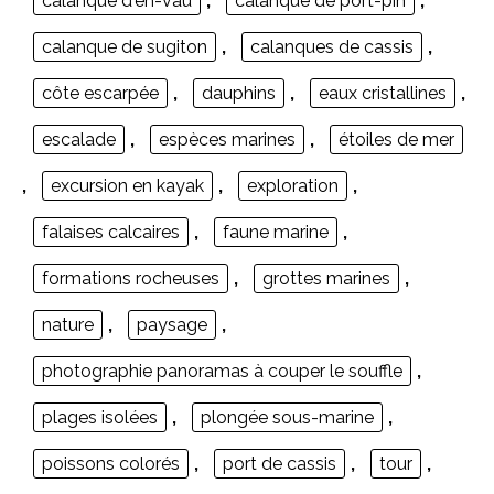
calanque d'en-vau
,
calanque de port-pin
,
calanque de sugiton
,
calanques de cassis
,
côte escarpée
,
dauphins
,
eaux cristallines
,
escalade
,
espèces marines
,
étoiles de mer
,
excursion en kayak
,
exploration
,
falaises calcaires
,
faune marine
,
formations rocheuses
,
grottes marines
,
nature
,
paysage
,
photographie panoramas à couper le souffle
,
plages isolées
,
plongée sous-marine
,
poissons colorés
,
port de cassis
,
tour
,