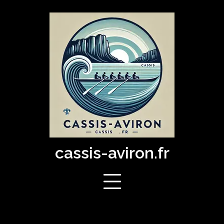
Skip
to
content
cassis-aviron.fr