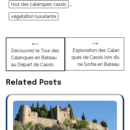
tour des calanques cassis
,
végétation luxuriante
Navigation
⟶
⟵
de
Exploration des Calan
Découvrez le Tour des
ques de Cassis lors d’u
Calanques en Bateau
l’article
ne Sortie en Bateau
au Départ de Cassis
Related Posts