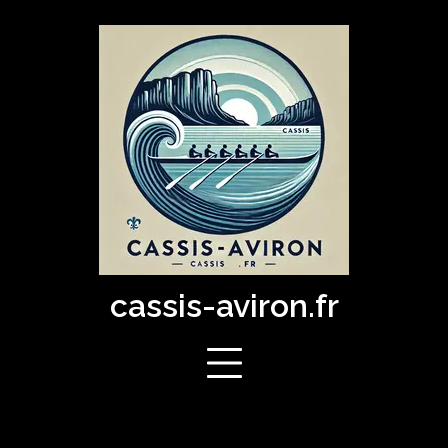
Skip
to
content
cassis-aviron.fr