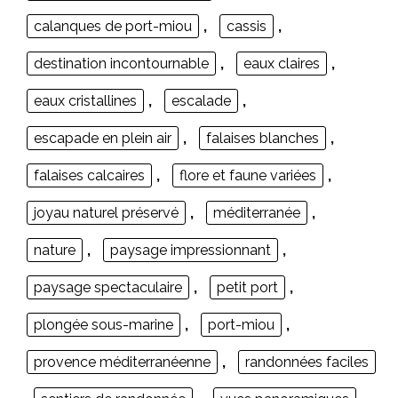
calanques de port-miou
,
cassis
,
destination incontournable
,
eaux claires
,
eaux cristallines
,
escalade
,
escapade en plein air
,
falaises blanches
,
falaises calcaires
,
flore et faune variées
,
joyau naturel préservé
,
méditerranée
,
nature
,
paysage impressionnant
,
paysage spectaculaire
,
petit port
,
plongée sous-marine
,
port-miou
,
provence méditerranéenne
,
randonnées faciles