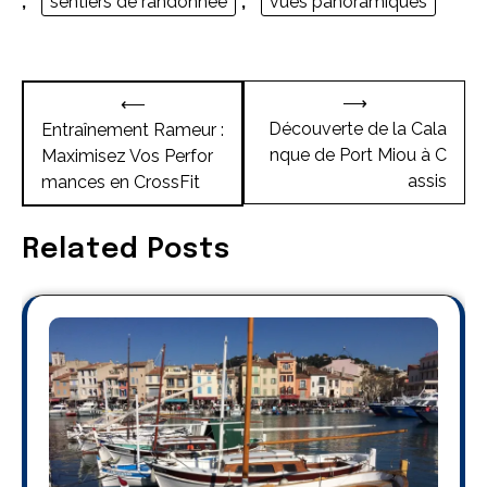
,
sentiers de randonnée
,
vues panoramiques
Navigation
⟶
⟵
de
Découverte de la Cala
Entraînement Rameur :
nque de Port Miou à C
Maximisez Vos Perfor
l’article
assis
mances en CrossFit
Related Posts