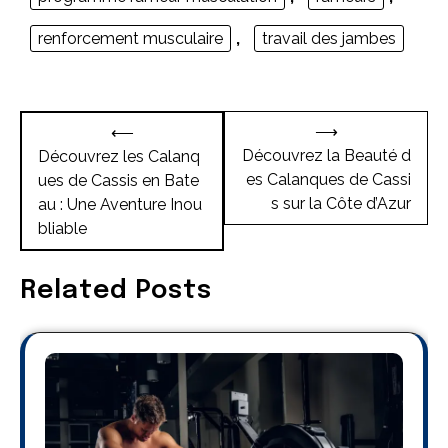
renforcement musculaire
,
travail des jambes
Navigation
⟶
⟵
de
Découvrez la Beauté d
Découvrez les Calanq
es Calanques de Cassi
ues de Cassis en Bate
l’article
s sur la Côte d’Azur
au : Une Aventure Inou
bliable
Related Posts