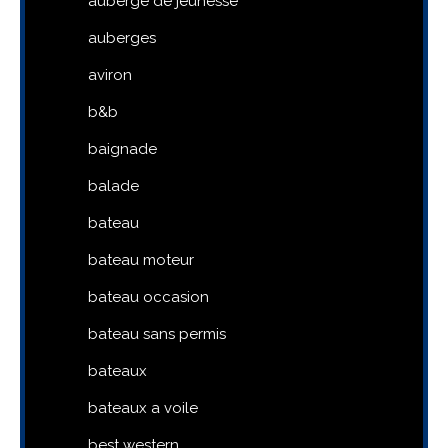
auberge de jeunesse
auberges
aviron
b&b
baignade
balade
bateau
bateau moteur
bateau occasion
bateau sans permis
bateaux
bateaux a voile
best western