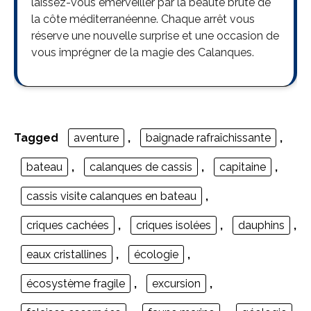
laissez-vous émerveiller par la beauté brute de
la côte méditerranéenne. Chaque arrêt vous
réserve une nouvelle surprise et une occasion de
vous imprégner de la magie des Calanques.
Tagged
aventure
,
baignade rafraîchissante
,
bateau
,
calanques de cassis
,
capitaine
,
cassis visite calanques en bateau
,
criques cachées
,
criques isolées
,
dauphins
,
eaux cristallines
,
écologie
,
écosystème fragile
,
excursion
,