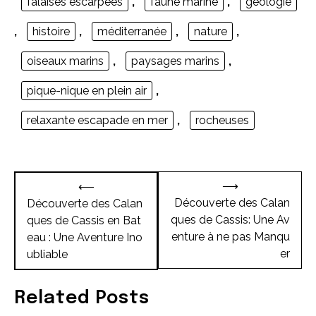
falaises escarpées
,
faune marine
,
géologie
,
histoire
,
méditerranée
,
nature
,
oiseaux marins
,
paysages marins
,
pique-nique en plein air
,
relaxante escapade en mer
,
rocheuses
Navigation
⟶
⟵
de
Découverte des Calan
Découverte des Calan
ques de Cassis: Une Av
ques de Cassis en Bat
l’article
enture à ne pas Manqu
eau : Une Aventure Ino
er
ubliable
Related Posts