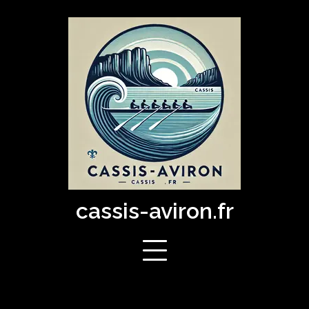
Skip
to
content
cassis-aviron.fr