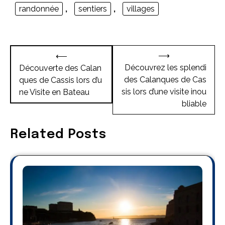
randonnée
,
sentiers
,
villages
Navigation
⟶
⟵
de
Découvrez les splendi
Découverte des Calan
des Calanques de Cas
ques de Cassis lors d’u
l’article
sis lors d’une visite inou
ne Visite en Bateau
bliable
Related Posts