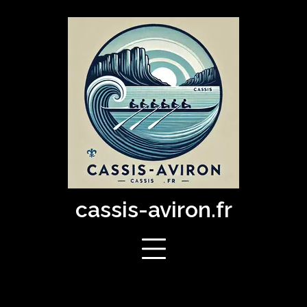
Skip
to
content
cassis-aviron.fr