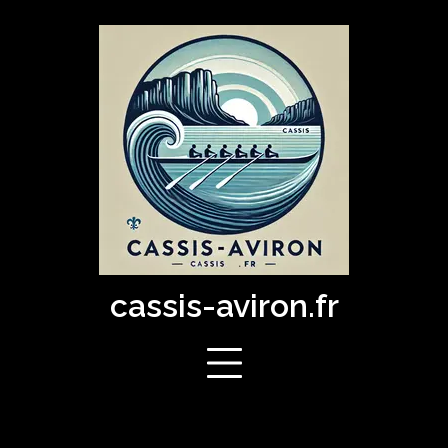
Skip
to
content
cassis-aviron.fr