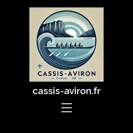
Skip
to
content
cassis-aviron.fr