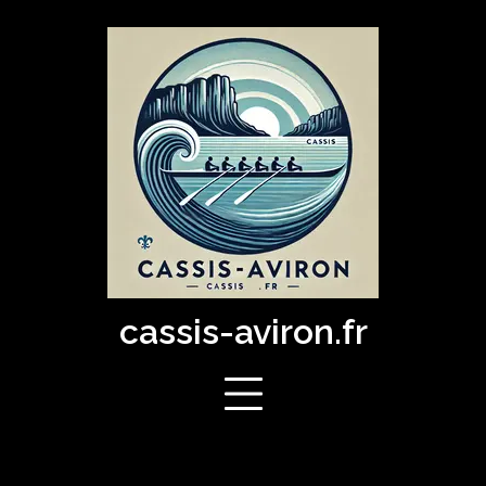
Skip
to
content
cassis-aviron.fr