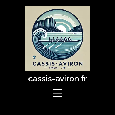
Skip
to
content
cassis-aviron.fr