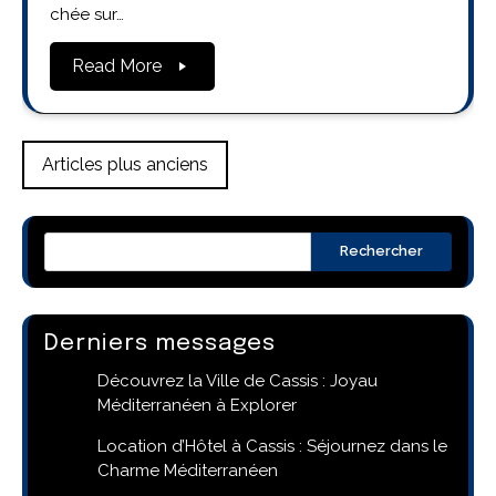
chée sur…
Read More
Navigation
Articles plus anciens
des
articles
Rechercher
Derniers messages
Découvrez la Ville de Cassis : Joyau
Méditerranéen à Explorer
Location d’Hôtel à Cassis : Séjournez dans le
Charme Méditerranéen