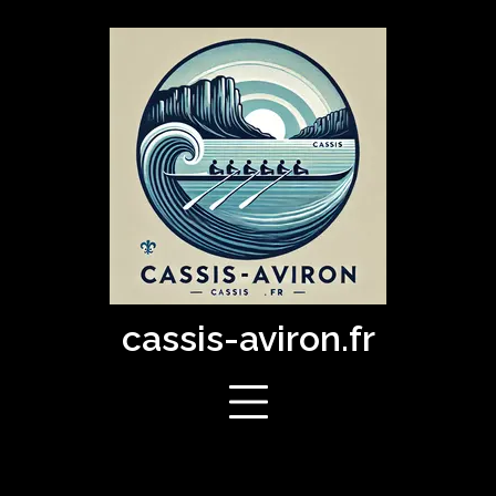
Skip
to
content
cassis-aviron.fr