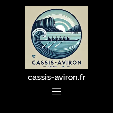
Skip
to
content
cassis-aviron.fr