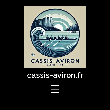
Skip
to
content
cassis-aviron.fr