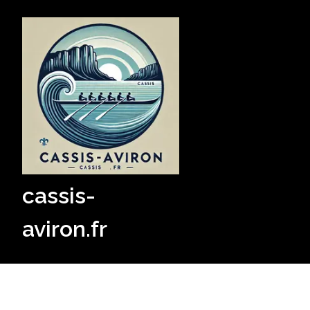
Skip
to
content
cassis-
aviron.fr