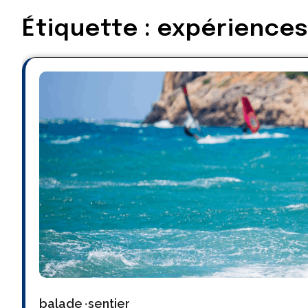
Étiquette :
expérience
balade
sentier