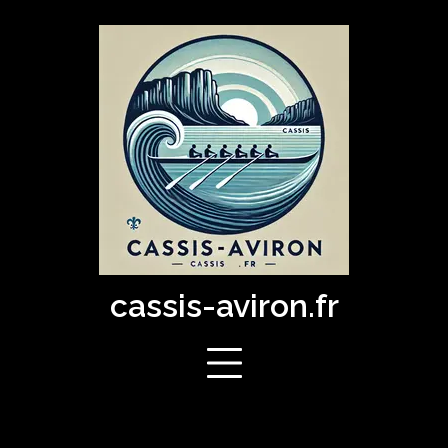
Skip
to
content
cassis-aviron.fr