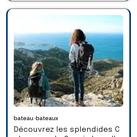
bateau
bateaux
Découvrez les splendides C