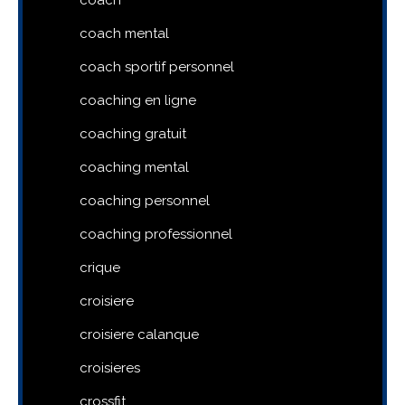
coach
coach mental
coach sportif personnel
coaching en ligne
coaching gratuit
coaching mental
coaching personnel
coaching professionnel
crique
croisiere
croisiere calanque
croisieres
crossfit