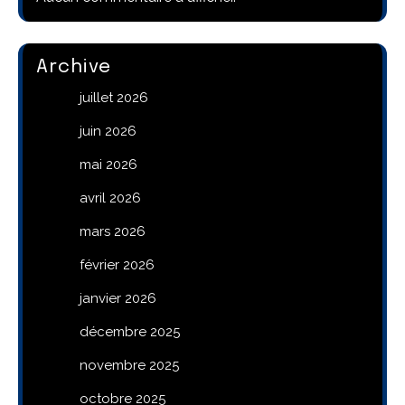
Archive
juillet 2026
juin 2026
mai 2026
avril 2026
mars 2026
février 2026
janvier 2026
décembre 2025
novembre 2025
octobre 2025