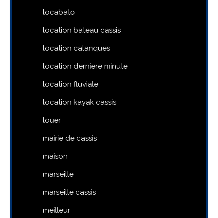
locabato
location bateau cassis
location calanques
location derniere minute
location fluviale
location kayak cassis
louer
mairie de cassis
maison
marseille
marseille cassis
meilleur