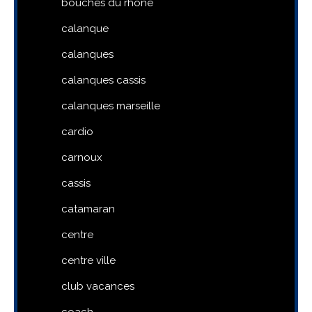
bouches du rhone
calanque
calanques
calanques cassis
calanques marseille
cardio
carnoux
cassis
catamaran
centre
centre ville
club vacances