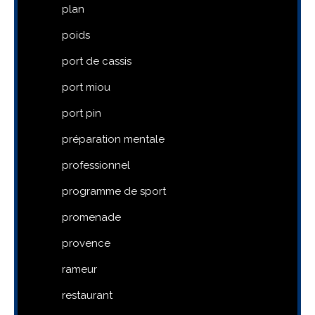
plan
poids
port de cassis
port miou
port pin
préparation mentale
professionnel
programme de sport
promenade
provence
rameur
restaurant