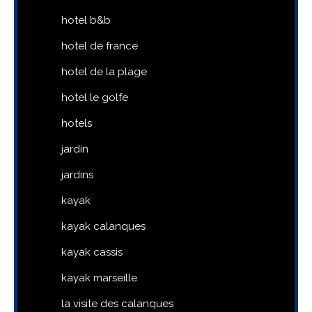
hotel b&b
hotel de france
hotel de la plage
hotel le golfe
hotels
jardin
jardins
kayak
kayak calanques
kayak cassis
kayak marseille
la visite des calanques