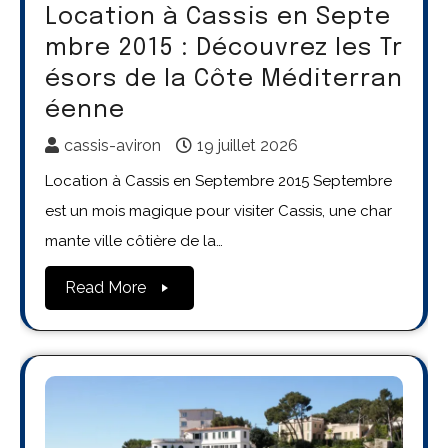
Location à Cassis en Septe
mbre 2015 : Découvrez les Tr
ésors de la Côte Méditerran
éenne
cassis-aviron
19 juillet 2026
Location à Cassis en Septembre 2015 Septembre
est un mois magique pour visiter Cassis, une char
mante ville côtière de la…
Read More