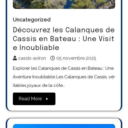
Uncategorized
Découvrez les Calanques de
Cassis en Bateau : Une Visit
e Inoubliable
cassis-aviron
05 novembre 2025
Explorer les Calanques de Cassis en Bateau : Une
Aventure Inoubliable Les Calanques de Cassis, vér
itables joyaux de la côte…
Read More