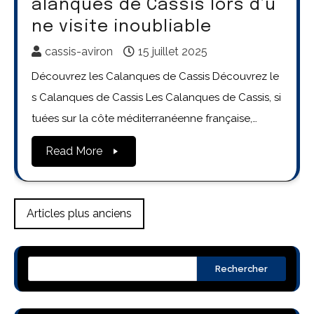
alanques de Cassis lors d’u
ne visite inoubliable
cassis-aviron
15 juillet 2025
Découvrez les Calanques de Cassis Découvrez le
s Calanques de Cassis Les Calanques de Cassis, si
tuées sur la côte méditerranéenne française,…
Read More
Navigation
Articles plus anciens
des
articles
Rechercher