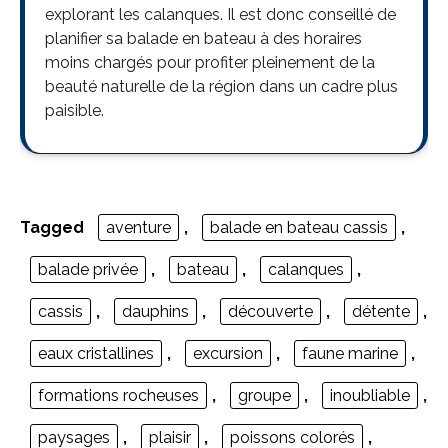
explorant les calanques. Il est donc conseillé de
planifier sa balade en bateau à des horaires
moins chargés pour profiter pleinement de la
beauté naturelle de la région dans un cadre plus
paisible.
Tagged
aventure
,
balade en bateau cassis
,
balade privée
,
bateau
,
calanques
,
cassis
,
dauphins
,
découverte
,
détente
,
eaux cristallines
,
excursion
,
faune marine
,
formations rocheuses
,
groupe
,
inoubliable
,
paysages
,
plaisir
,
poissons colorés
,