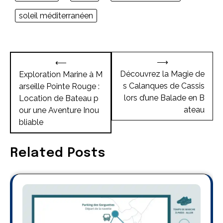
soleil méditerranéen
Navigation
⟶
⟵
de
Découvrez la Magie de
Exploration Marine à M
s Calanques de Cassis
arseille Pointe Rouge :
l’article
lors d’une Balade en B
Location de Bateau p
ateau
our une Aventure Inou
bliable
Related Posts