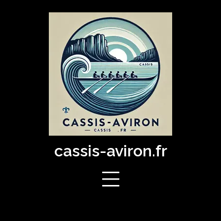
Skip
to
content
cassis-aviron.fr