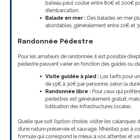
bateau peut coûter entre 80€ et 200€ pou
d’embarcation.
Balade en mer :
Des balades en mer plu
abordables, généralement entre 10€ et 3
Randonnée Pédestre
Pour les amateurs de randonnée, il est possible d’expl
pédestre peuvent varier en fonction des guides ou des 
Visite guidée à pied :
Les tarifs pour u
de 15€ à 30€ par personne, selon la durée e
Randonnée libre :
Pour ceux qui préfère
pédestres est généralement gratuit, mais 
l’utilisation des infrastructures locales.
Quelle que soit l’option choisie, visiter les calanqu
d’une nature préservée et sauvage. N’hésitez pas à comp
formule qui correspond le mieux à vos attentes et vo