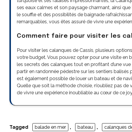
turquoise et ses falaises impressionnantes, la Calan
ses eaux calmes et son paysage charmant, ainsi que 
le souffle et des possibilités de baignade rafraîchissan
remarquables, vous êtes assuré de vivre une expéri
Comment faire pour visiter les ca
Pour visiter les calanques de Cassis, plusieurs option
votre budget. Vous pouvez opter pour une visite en b
les secrets des calanques tout en profitant d’une vue 
partir en randonnée pédestre sur les sentiers balisés 
est également possible de louer un bateau et de navi
Quelle que soit la méthode choisie, n’oubliez pas de vo
de vivre une expérience inoubliable au cœur de ce joy
Tagged
balade en mer
,
bateau
,
calanques de