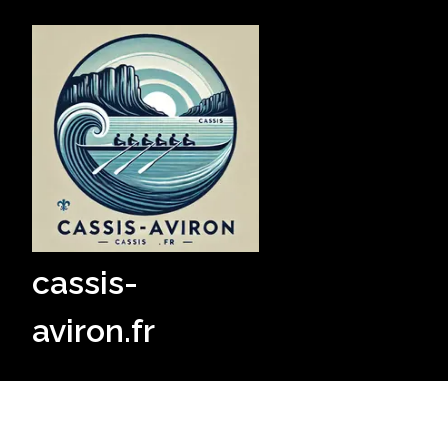
Skip
to
content
cassis-
aviron.fr