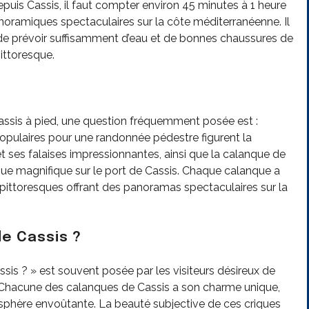
depuis Cassis, il faut compter environ 45 minutes à 1 heure
noramiques spectaculaires sur la côte méditerranéenne. Il
 de prévoir suffisamment d’eau et de bonnes chaussures de
ittoresque.
assis à pied, une question fréquemment posée est :
populaires pour une randonnée pédestre figurent la
t ses falaises impressionnantes, ainsi que la calanque de
 vue magnifique sur le port de Cassis. Chaque calanque a
 pittoresques offrant des panoramas spectaculaires sur la
de Cassis ?
ssis ? » est souvent posée par les visiteurs désireux de
n. Chacune des calanques de Cassis a son charme unique,
osphère envoûtante. La beauté subjective de ces criques