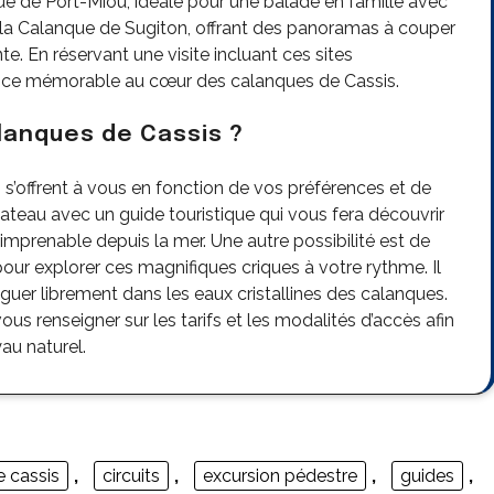
que de Port-Miou, idéale pour une balade en famille avec
la Calanque de Sugiton, offrant des panoramas à couper
te. En réservant une visite incluant ces sites
ence mémorable au cœur des calanques de Cassis.
lanques de Cassis ?
s s’offrent à vous en fonction de vos préférences et de
ateau avec un guide touristique qui vous fera découvrir
imprenable depuis la mer. Une autre possibilité est de
pour explorer ces magnifiques criques à votre rythme. Il
guer librement dans les eaux cristallines des calanques.
us renseigner sur les tarifs et les modalités d’accès afin
au naturel.
 cassis
,
circuits
,
excursion pédestre
,
guides
,