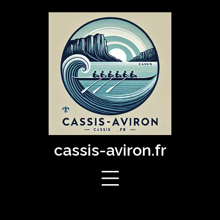
Skip
to
content
cassis-aviron.fr