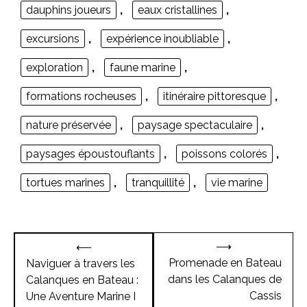
dauphins joueurs
,
eaux cristallines
,
excursions
,
expérience inoubliable
,
exploration
,
faune marine
,
formations rocheuses
,
itinéraire pittoresque
,
nature préservée
,
paysage spectaculaire
,
paysages époustouflants
,
poissons colorés
,
tortues marines
,
tranquillité
,
vie marine
Navigation
⟶
⟵
de
Promenade en Bateau
Naviguer à travers les
dans les Calanques de
Calanques en Bateau :
l’article
Cassis
Une Aventure Marine I