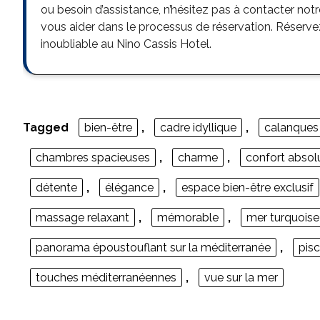
ou besoin d’assistance, n’hésitez pas à contacter notre
vous aider dans le processus de réservation. Réserv
inoubliable au Nino Cassis Hotel.
Tagged
bien-être
,
cadre idyllique
,
calanques
chambres spacieuses
,
charme
,
confort absol
détente
,
élégance
,
espace bien-être exclusif
massage relaxant
,
mémorable
,
mer turquoise
panorama époustouflant sur la méditerranée
,
pisc
touches méditerranéennes
,
vue sur la mer