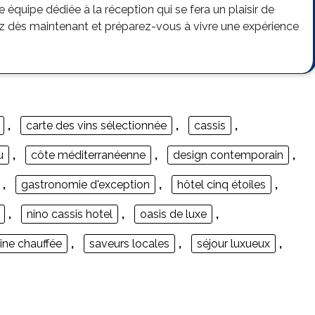
 équipe dédiée à la réception qui se fera un plaisir de
ez dès maintenant et préparez-vous à vivre une expérience
,
carte des vins sélectionnée
,
cassis
,
u
,
côte méditerranéenne
,
design contemporain
,
,
gastronomie d'exception
,
hôtel cinq étoiles
,
,
nino cassis hotel
,
oasis de luxe
,
ine chauffée
,
saveurs locales
,
séjour luxueux
,