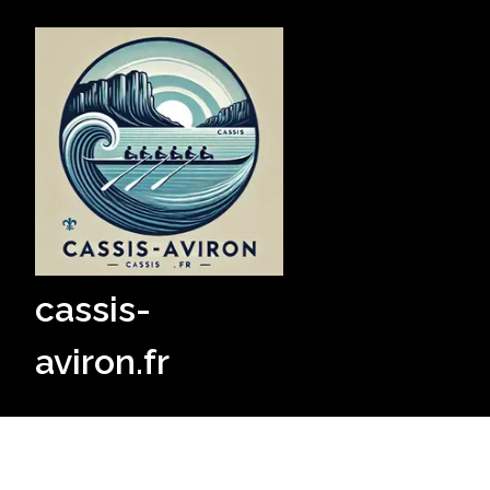
Skip
to
content
cassis-
aviron.fr