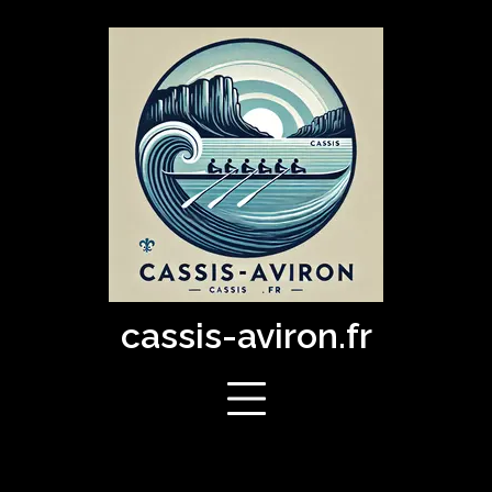
Skip
to
content
cassis-aviron.fr