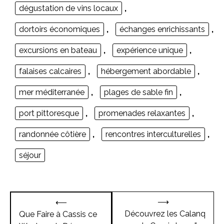
dégustation de vins locaux
,
dortoirs économiques
,
échanges enrichissants
,
excursions en bateau
,
expérience unique
,
falaises calcaires
,
hébergement abordable
,
mer méditerranée
,
plages de sable fin
,
port pittoresque
,
promenades relaxantes
,
randonnée côtière
,
rencontres interculturelles
,
séjour
Navigation
⟶
⟵
de
Découvrez les Calanq
Que Faire à Cassis ce