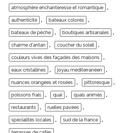
atmosphère enchanteresse et romantique
,
authenticité
,
bateaux colorés
,
bateaux de pêche
,
boutiques artisanales
,
charme d'antan
,
coucher du soleil
,
couleurs vives des façades des maisons
,
eaux cristallines
,
joyau méditerranéen
,
nuances orangées et rosées
,
pittoresque
,
poissons frais
,
quai
,
quais animés
,
restaurants
,
ruelles pavées
,
spécialités locales
,
sud de la france
,
terrasses de cafés