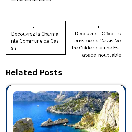
Navigation
⟶
⟵
de
Découvrez l’Office du
Découvrez la Charma
Tourisme de Cassis: Vo
nte Commune de Cas
l’article
tre Guide pour une Esc
sis
apade Inoubliable
Related Posts