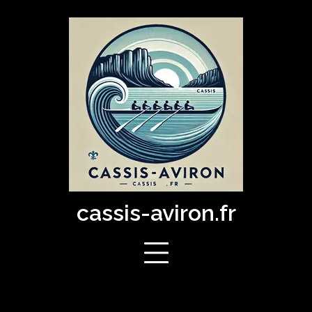
Skip
to
content
cassis-aviron.fr