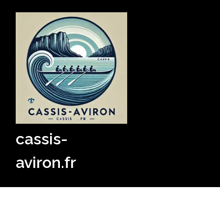
Skip
to
content
cassis-
aviron.fr