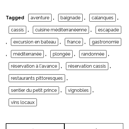
Tagged
aventure
,
baignade
,
calanques
,
cassis
,
cuisine méditerranéenne
,
escapade
,
excursion en bateau
,
france
,
gastronomie
,
méditerranée
,
plongée
,
randonnée
,
réservation à l'avance
,
réservation cassis
,
restaurants pittoresques
,
sentier du petit prince
,
vignobles
,
vins locaux
Navigation