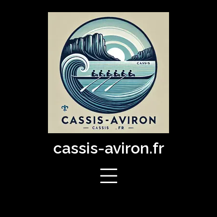
Skip
to
content
cassis-aviron.fr