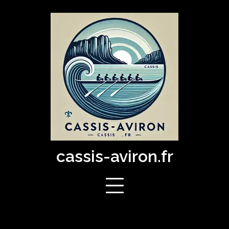
Skip
to
content
cassis-aviron.fr