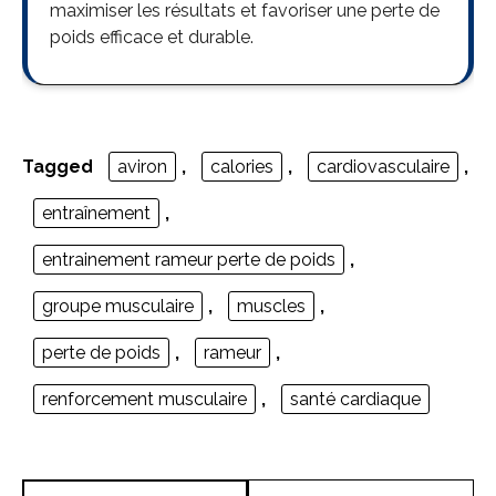
maximiser les résultats et favoriser une perte de
poids efficace et durable.
Tagged
aviron
,
calories
,
cardiovasculaire
,
entraînement
,
entrainement rameur perte de poids
,
groupe musculaire
,
muscles
,
perte de poids
,
rameur
,
renforcement musculaire
,
santé cardiaque
Navigation