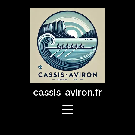
Skip
to
content
cassis-aviron.fr