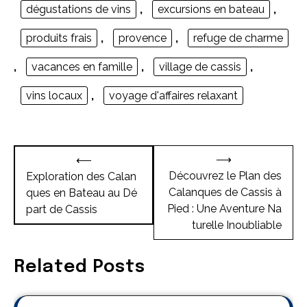
dégustations de vins
,
excursions en bateau
,
produits frais
,
provence
,
refuge de charme
,
vacances en famille
,
village de cassis
,
vins locaux
,
voyage d'affaires relaxant
Navigation
⟶
⟵
de
Découvrez le Plan des
Exploration des Calan
Calanques de Cassis à
ques en Bateau au Dé
l’article
Pied : Une Aventure Na
part de Cassis
turelle Inoubliable
Related Posts