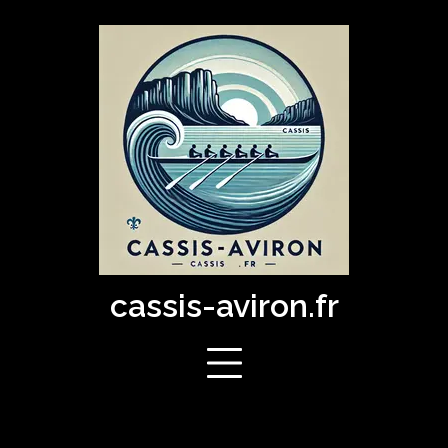
Skip
to
content
cassis-aviron.fr