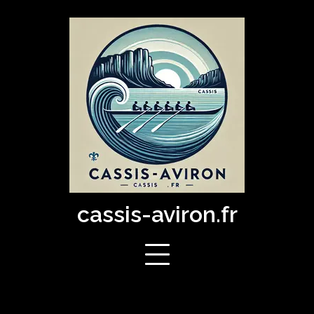
Skip
to
content
cassis-aviron.fr