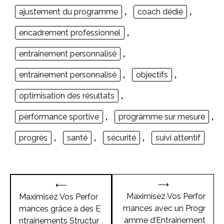
ajustement du programme
,
coach dédié
,
encadrement professionnel
,
entraînement personnalisé
,
entrainement personnalisé
,
objectifs
,
optimisation des résultats
,
performance sportive
,
programme sur mesure
,
progrès
,
santé
,
sécurité
,
suivi attentif
Navigation
⟶
⟵
de
Maximisez Vos Perfor
Maximisez Vos Perfor
mances avec un Progr
mances grâce à des E
l’article
amme d’Entraînement
ntraînements Structur