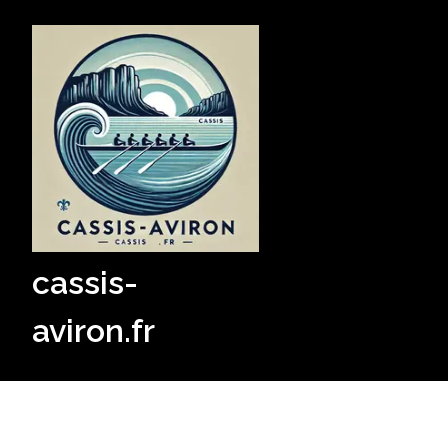
Skip
to
content
cassis-
aviron.fr