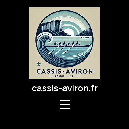
Skip
to
content
cassis-aviron.fr