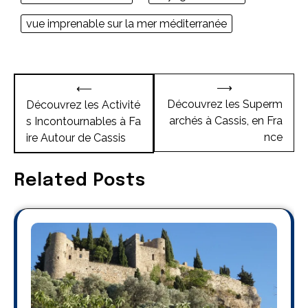
vue imprenable sur la mer méditerranée
Navigation
⟶
⟵
de
Découvrez les Superm
Découvrez les Activité
archés à Cassis, en Fra
s Incontournables à Fa
l’article
nce
ire Autour de Cassis
Related Posts