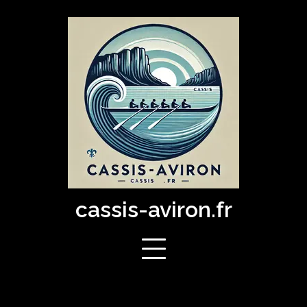
Skip
to
content
cassis-aviron.fr