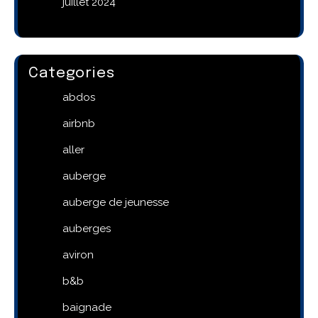
juillet 2024
Categories
abdos
airbnb
aller
auberge
auberge de jeunesse
auberges
aviron
b&b
baignade