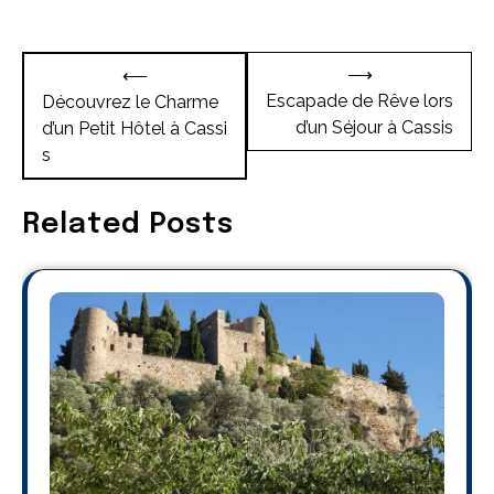
Navigation
⟶
⟵
de
Escapade de Rêve lors
Découvrez le Charme
d’un Séjour à Cassis
d’un Petit Hôtel à Cassi
l’article
s
Related Posts