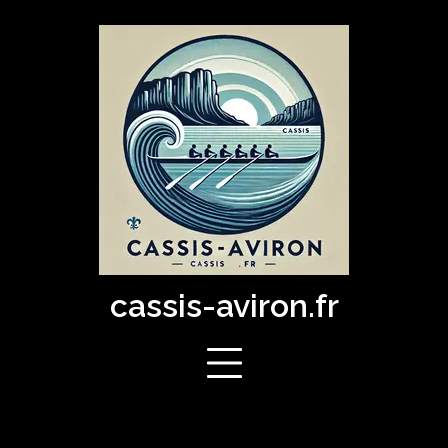
Skip
to
content
cassis-aviron.fr