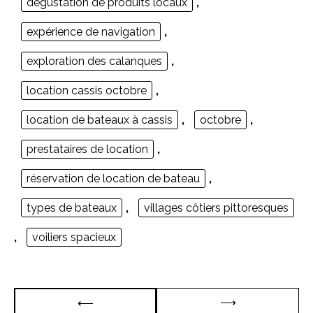
dégustation de produits locaux
,
expérience de navigation
,
exploration des calanques
,
location cassis octobre
,
location de bateaux à cassis
,
octobre
,
prestataires de location
,
réservation de location de bateau
,
types de bateaux
,
villages côtiers pittoresques
,
voiliers spacieux
Navigation
⟶
⟵