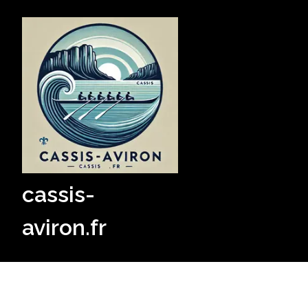
Skip
to
content
cassis-
aviron.fr