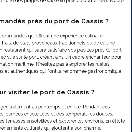
 l’une des plages de sable fin près du port et de savourer
mmandés près du port de Cassis ?
recommandés qui offrent une expérience culinaire
frais, de plats provençaux traditionnels ou de cuisine
 restaurant qui saura satisfaire vos papilles près du port.
c vue sur le port, créant ainsi un cadre enchanteur pour
mation maritime. N’hésitez pas à explorer les ruelles
es et authentiques qui font la renommée gastronomique
r visiter le port de Cassis ?
st généralement au printemps et en été. Pendant ces
es journées ensoleillées et des températures douces,
s terrasses ensoleillées et explorer les environs. En été, le
événements culturels qui ajoutent à son charme.