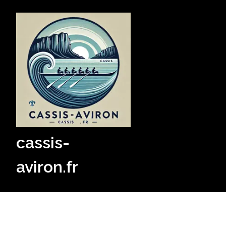
Skip
to
content
cassis-
aviron.fr