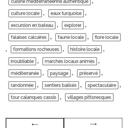
cuisine méditerranéenne authentique
,
culture locale
,
eaux turquoise
,
excursion en bateau
,
explorer
,
falaises calcaires
,
faune locale
,
flore locale
,
formations rocheuses
,
histoire locale
,
inoubliable
,
marchés locaux animés
,
méditerranée
,
paysage
,
préservé
,
randonnée
,
sentiers balisés
,
spectaculaire
,
tour calanques cassis
,
villages pittoresques
Navigation
⟶
⟵