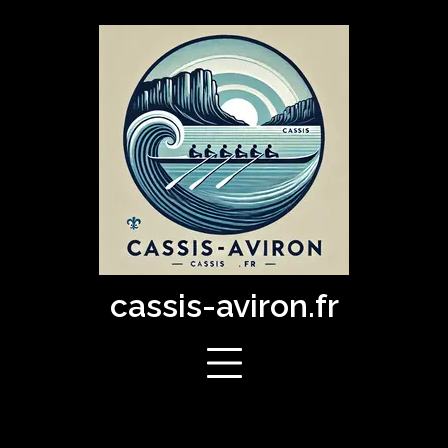
Skip
to
content
cassis-aviron.fr