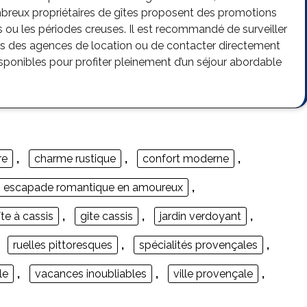
ombreux propriétaires de gîtes proposent des promotions
s ou les périodes creuses. Il est recommandé de surveiller
ers des agences de location ou de contacter directement
disponibles pour profiter pleinement d’un séjour abordable
re
,
charme rustique
,
confort moderne
,
escapade romantique en amoureux
,
îte à cassis
,
gite cassis
,
jardin verdoyant
,
,
ruelles pittoresques
,
spécialités provençales
,
le
,
vacances inoubliables
,
ville provençale
,