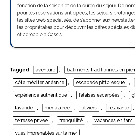
fonction de la saison et de la durée du séjour. De n
pour les réservations anticipées, les séjours prolongé
les sites web spécialisés, de s’abonner aux newslett
les propriétaires pour découvrir les offres spéciales 
et agréable à Cassis.
Tagged
aventure
,
bâtiments traditionnels en pier
côte méditerranéenne
,
escapade pittoresque
,
expérience authentique
,
falaises escarpées
,
g
lavande
,
mer azurée
,
oliviers
,
relaxante
terrasse privée
,
tranquillité
,
vacances en famil
vues imprenables sur la mer