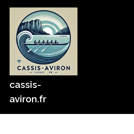
Skip
to
content
cassis-
aviron.fr