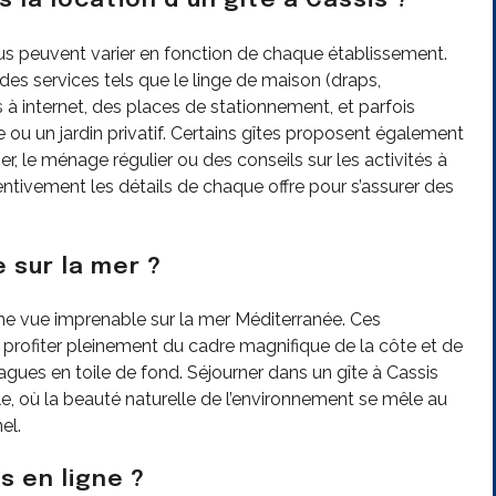
s la location d’un gîte à Cassis ?
nclus peuvent varier en fonction de chaque établissement.
s services tels que le linge de maison (draps,
 à internet, des places de stationnement, et parfois
u un jardin privatif. Certains gîtes proposent également
r, le ménage régulier ou des conseils sur les activités à
tentivement les détails de chaque offre pour s’assurer des
e sur la mer ?
 une vue imprenable sur la mer Méditerranée. Ces
 profiter pleinement du cadre magnifique de la côte et de
agues en toile de fond. Séjourner dans un gîte à Cassis
e, où la beauté naturelle de l’environnement se mêle au
el.
s en ligne ?