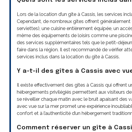
Quels sont les services inclus dan
Lors de la location d’un gîte à Cassis, les services i
Cependant, de nombreux gîtes offrent généralement de
serviettes), une cuisine entièrement équipée, un accès
même des équipements de loisirs comme une piscine o
des services supplémentaires tels que le petit-déjeune
faire dans la région. Il est recommandé de vérifier at
services inclus dans la location du gîte à Cassis.
Y a-t-il des gîtes à Cassis avec vu
Il existe effectivement des gîtes à Cassis qui offrent
hébergements privilégiés permettent aux visiteurs de
se réveiller chaque matin avec le bruit apaisant des v
avec vue sur la mer promet une expérience inoubliabl
confort et à l’authenticité d’un hébergement traditionn
Comment réserver un gîte à Cassi