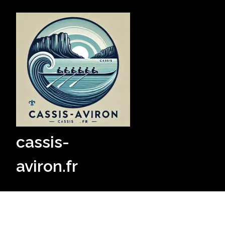
Skip
to
content
cassis-
aviron.fr