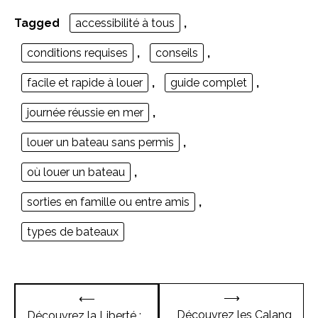
Tagged
accessibilité à tous
,
conditions requises
,
conseils
,
facile et rapide à louer
,
guide complet
,
journée réussie en mer
,
louer un bateau sans permis
,
où louer un bateau
,
sorties en famille ou entre amis
,
types de bateaux
Navigation
⟶
⟵
de
Découvrez les Calanq
Découvrez la Liberté :