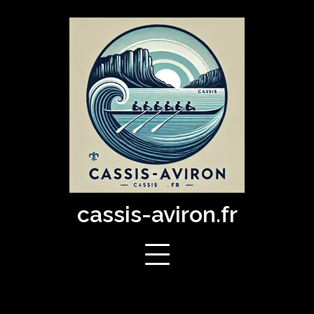
Skip
to
content
cassis-aviron.fr