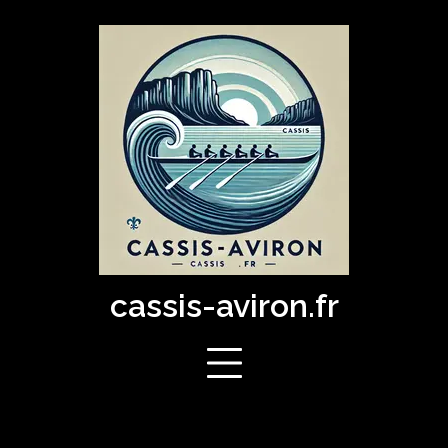
Skip
to
content
cassis-aviron.fr