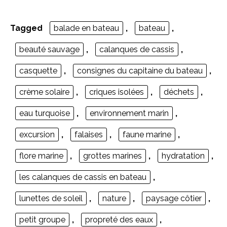
Tagged
balade en bateau
,
bateau
,
beauté sauvage
,
calanques de cassis
,
casquette
,
consignes du capitaine du bateau
,
crème solaire
,
criques isolées
,
déchets
,
eau turquoise
,
environnement marin
,
excursion
,
falaises
,
faune marine
,
flore marine
,
grottes marines
,
hydratation
,
les calanques de cassis en bateau
,
lunettes de soleil
,
nature
,
paysage côtier
,
petit groupe
,
propreté des eaux
,