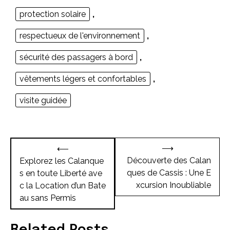
protection solaire
,
respectueux de l'environnement
,
sécurité des passagers à bord
,
vêtements légers et confortables
,
visite guidée
Navigation
⟶
⟵
de
Découverte des Calan
Explorez les Calanque
ques de Cassis : Une E
s en toute Liberté ave
l’article
xcursion Inoubliable
c la Location d’un Bate
au sans Permis