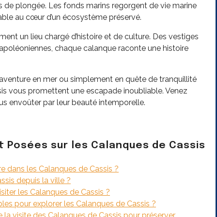
s de plongée. Les fonds marins regorgent de vie marine
iable au cœur d’un écosystème préservé.
ent un lieu chargé d’histoire et de culture. Des vestiges
napoléoniennes, chaque calanque raconte une histoire
venture en mer ou simplement en quête de tranquillité
sis vous promettent une escapade inoubliable. Venez
us envoûter par leur beauté intemporelle.
 Posées sur les Calanques de Cassis
ire dans les Calanques de Cassis ?
is depuis la ville ?
siter les Calanques de Cassis ?
bles pour explorer les Calanques de Cassis ?
de la visite des Calanques de Cassis pour préserver