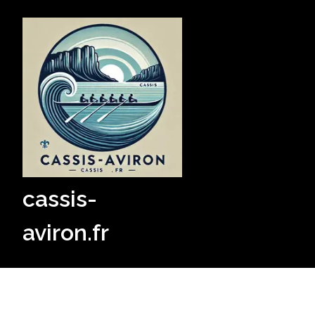
Skip
to
content
cassis-
aviron.fr