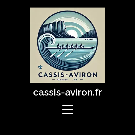
Skip
to
content
cassis-aviron.fr