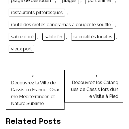
plage de bestouan
,
plages
,
port animé
,
restaurants pittoresques
,
route des crêtes panoramas à couper le souffle
,
sable doré
,
sable fin
,
spécialités locales
,
vieux port
Navigation
⟶
⟵
de
Découvrez les Calanq
Découvrez la Ville de
ues de Cassis lors d’un
Cassis en France : Char
l’article
e Visite à Pied
me Méditerranéen et
Nature Sublime
Related Posts