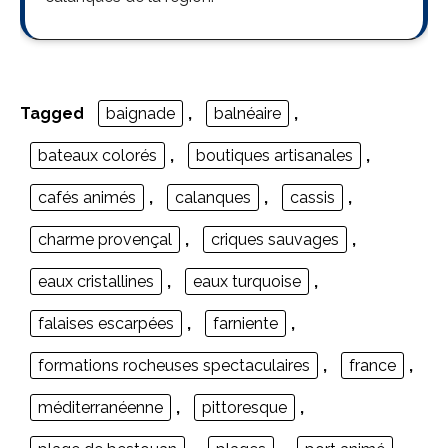
Tagged
baignade
,
balnéaire
,
bateaux colorés
,
boutiques artisanales
,
cafés animés
,
calanques
,
cassis
,
charme provençal
,
criques sauvages
,
eaux cristallines
,
eaux turquoise
,
falaises escarpées
,
farniente
,
formations rocheuses spectaculaires
,
france
,
méditerranéenne
,
pittoresque
,