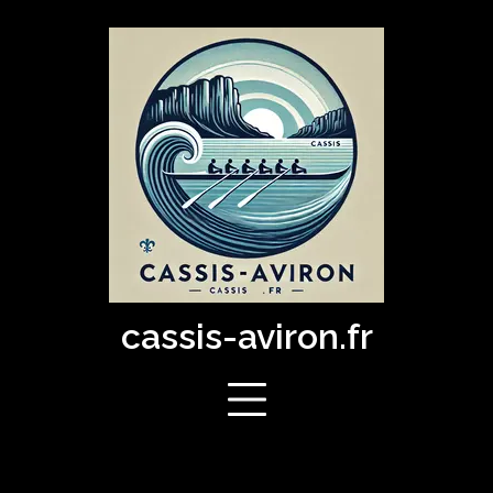
Skip
to
content
cassis-aviron.fr