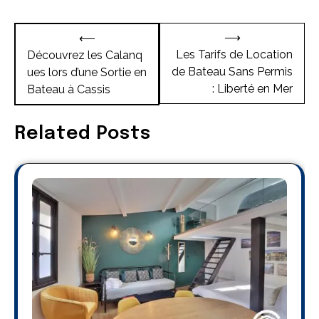
Navigation
⟶
⟵
de
Les Tarifs de Location
Découvrez les Calanq
de Bateau Sans Permis
ues lors d’une Sortie en
l’article
: Liberté en Mer
Bateau à Cassis
Related Posts