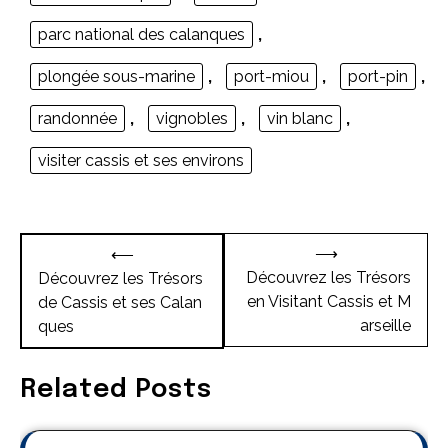
parc national des calanques
,
plongée sous-marine
,
port-miou
,
port-pin
,
randonnée
,
vignobles
,
vin blanc
,
visiter cassis et ses environs
Navigation
⟶
⟵
de
Découvrez les Trésors
Découvrez les Trésors
en Visitant Cassis et M
de Cassis et ses Calan
l’article
arseille
ques
Related Posts