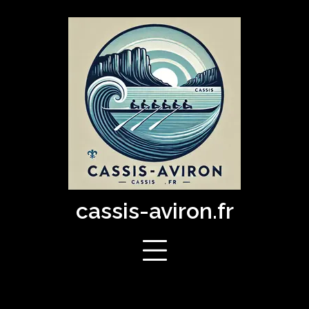
Skip
to
content
cassis-aviron.fr